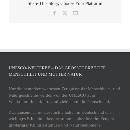
Share This Story, Choose Your Platform!
Facebook
X
E-
Mail
UNESCO-WELTERBE – DAS GRÖSSTE ERBE DER M
ENSCHHEIT UND MUTTER NATUR
Nur die bemerkenswertesten Zeugnisse der Menschheits- und
Naturgeschichte werden von der UNESCO zum
Weltkulturerbe erklärt. Und viele davon in Deutschland.
Zweitausend Jahre Geschichte haben in Deutschland ein
wichtiges Erbe hinterlassen: stumme, aber beredte Zeugen
großartiger Kulturleistungen und Naturphänomene.