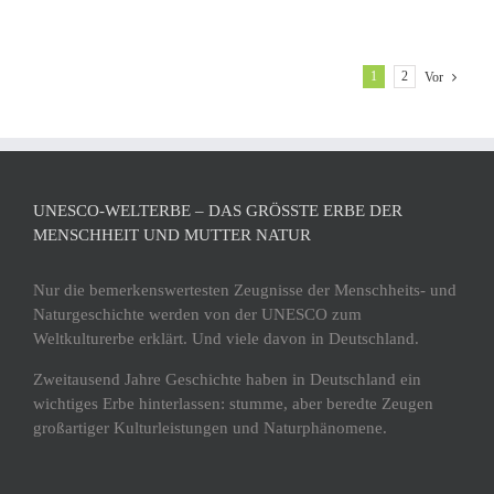
1
2
Vor
UNESCO-WELTERBE – DAS GRÖSSTE ERBE DER M
ENSCHHEIT UND MUTTER NATUR
Nur die bemerkenswertesten Zeugnisse der Menschheits- und
Naturgeschichte werden von der UNESCO zum
Weltkulturerbe erklärt. Und viele davon in Deutschland.
Zweitausend Jahre Geschichte haben in Deutschland ein
wichtiges Erbe hinterlassen: stumme, aber beredte Zeugen
großartiger Kulturleistungen und Naturphänomene.